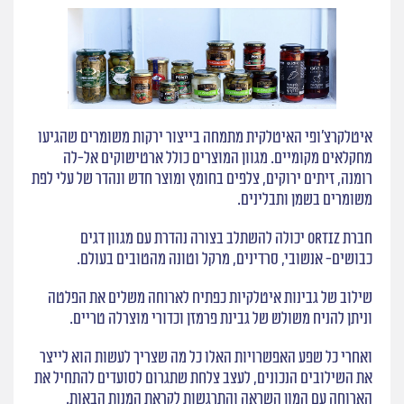
איטלקרצ׳ופי האיטלקית מתמחה בייצור ירקות משומרים שהגיעו
מחקלאים מקומיים. מגוון המוצרים כולל ארטישוקים אל-לה
רומנה, זיתים ירוקים, צלפים בחומץ ומוצר חדש ונהדר של עלי לפת
משומרים בשמן ותבלינים.
חברת Ortiz יכולה להשתלב בצורה נהדרת עם מגוון דגים
כבושים- אנשובי, סרדינים, מרקל וטונה מהטובים בעולם.
שילוב של גבינות איטלקיות כפתיח לארוחה משלים את הפלטה
וניתן להניח משולש של גבינת פרמזן וכדורי מוצרלה טריים.
ואחרי כל שפע האפשרויות האלו כל מה שצריך לעשות הוא לייצר
את השילובים הנכונים, לעצב צלחת שתגרום לסועדים להתחיל את
הארוחה עם המון השראה והתרגשות לקראת המנות הבאות.