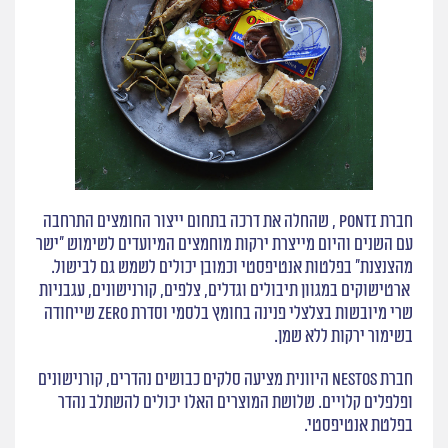
חברת Ponti , שהחלה את דרכה בתחום ייצור החומצים התרחבה
עם השנים והיום מייצרת ירקות מוחמצים המיועדים לשימוש ״ישר
מהצנצנת״ בפלטות אנטיפסטי וכמובן יכולים לשמש גם לבישול.
ארטישוקים במגוון תיבולים וגדלים, צלפים, קורנישונים, עגבניות
שרי מיובשות בצלצלי פנינה בחומץ בלסמי וסדרת Zero שייחודה
בשימור ירקות ללא שמן.
חברת Nestos היוונית מציעה סלקים כבושים נהדרים, קורנישונים
ופלפלים קלויים. שלושת המוצרים האלו יכולים להשתלב נהדר
בפלטת אנטיפסטי.