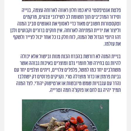
פלטת אנטיפסטי היא כמו חלון ראווה לארוחה עצמה, בנייה
וסידור המרכיבים תוך תשומת לב לשילובי צבעים, מרקמים
וטקסטורות חשובים מאוד כדי לאסוף את האנשים סביב המנה
וליצור את יריית הפתיחה לארוחה. אין חוקים ברורים וקבועים ולכן
זהו היופי הגדול של המנה, לוח חלק בו כל אחד יכול לצייר ולשקף
את עולמו.
בניית המנה לא דורשת בהכרח הכנת מנות ובישול אלא יכולה
להיות גם בחירה של חומרי גלם ומוצרים באיכות גבוהה אשר
משתלבים יחד כמו למשל, פלפלים צלויים, זיתים וצלפים יחד עם
גבינת פרמזן או כדור מוצרלה טרי. נקניקים פרוסים דק ישתלבו
נהדר עם עגבניות שמש מיובשות או ארטישוק יהודי. לצד המנה
תמיד יהיה גם לחם או פוקצ׳ה חמה וטרייה.