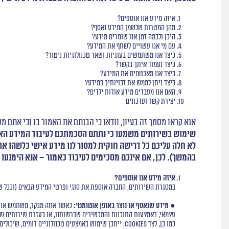
איזה מידע אנו אוספים?
מהן המטרות שלשמן המידע נאסף?
היכן ולכמה זמן אנו שומרים מידע?
עם מי אנו עשויים לשתף את המידע?
כיצד אנו משתמשים בעוגיות ושאר טכנולוגיות ניטור?
כיצד נעמוד איתך בקשר?
כיצד אנו מאבטחים את המידע?
כיצד ניתן לממש את זכויותיך במידע?
האם אנו מעבדים מידע אודות ילדים?
יצירת קשר ועדכונים
אנא קראו מסמך זה בעיון, וודאו כי הבנתם את האמור בו וכי אתם מס
שימוש בשירותים משמעו כי נתתם הסכמתכם לעיבוד המידע האיש
לא חלה עליכם כל דרישה חוקית למסור לנו מידע אישי כלשהו או
בהמשך). לכן, אם אינכם מסכימים לעיבוד כאמור – אנא הימנעו 
איזה מידע אנו אוספים?
במסגרת השירותים, החברה אוספת את סוגי ופרטי המידע הבאים (וככל שמד
● מידע שנאסף או נוצר באופן אוטומטי:
כאשר אתה מבקר, משתמש או בא 
עצמאי, באמצעות התוכנות והמכשירים שברשותנו, או בעזרת שירותים שמסופקים לנו על-ידי צד שלישי (כמפורט בסעיף 4 להלן), לרבות
כמו כן, לצד cookies, ייתכן שימוש באמצעים טכנולוגיים דומים, שיכולים לכלול web beacons, פיקסלים ו- software development kits ("SDKs"), על מנת להתאים תכנים שיוצגו לך, להתאים פרסומות שיוצגו לך ועוד (כמפורט בסעיף 5 להלן).