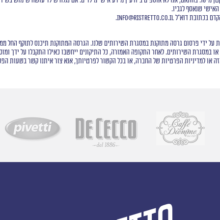
ככלל, החברה אינה מעוניינת לשמור או לעבד מידע אישי על ילדים שגילם קטן מ-16. בהתאם, אנו לא אוספים ביודעין מידע אישי מיל
האישי שנאסף לגביו.
הקדם בכתובת דוא"ל
info@ristretto.co.il
.
ו במסגרת השירותים. לאחר התקופה האמורה, כל התיקונים ייחשבו כאילו התקבלו על ידך ומוסכ
ה או למדיניות הפרטיות של החברה, או בכל הקשור לפרטיותך, אנא צור איתנו קשר בשעות הפע