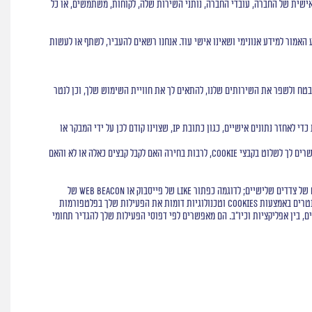
אישית של החברה, עובדי החברה, נותני השירות שלה, לקוחות, משתמשים, או כל
האמור למידע אנונימי ושאינו אישי עוד. אנחנו רשאים להעביר, לשתף או לעשות
טכנולוגיות מעקב אחרות המסייעות לנו להעניק, לאבטח ולשפר את השירותים שלנו, להתאים לך את חוויית השימוש שלך, וכן לנטר
קובץ "Cookie" הוא קובץ טקסט קטן המשמש, לדוגמה, לצורך איסוף נתונים אודות הפעילות המתבצעת באתר שלנו. קבצי "Cookie" מסוימים וטכנולוגיות אחרות משמשות כדי לאחזר נתונים אישיים, כגון כתובת IP, שצוינו קודם לכן על ידי המבקר או
על אף שאין שינוי באופן הפעולה שלנו בתגובה לסימון "אל תעקוב" (“Do Not Track”) בשדה כותרת ה-HTTP של דפדפן או באפליקציה של טלפון נייד, רוב הדפדפנים מאפשרים לך לשלוט בקבצי Cookie, לרבות בחירה האם לקבל קבצים כאלה או לא והאם
כאמור לעיל, ייתכן שימוש באמצעים טכנולוגיים שיכולים לכלול web beacons, פיקסלים ו- software development kits ("SDKs"). כמו כן, לעתים מוטמעים גם רכיבים של צדדים שלישיים; לדוגמה כפתור like של פייסבוק או web beacon של
מערכת אחרת. הרכיבים הללו פועלים לרוב בשילוב Cookies (שמכונות Third Party Cookies) שמותקנות אצלך באמצעות הדפדפן (כמו Cookies אחרים). הכלים הללו מנטרים באמצעות Cookies וטכנולוגיות דומות את הפעילות שלך בפלטפורמות
, בין אפליקציות וכיו"ב. הם מאפשרים לפי דפוסי הפעילות שלך להגדיר תחומי