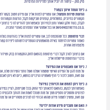
טיק טוק –
קישור
זה יוביל אותך למדיניות הפרטיות.
כיצד נעמוד איתך בקשר?
הודעות שירות ותפעול:
אנו עשויים לפנות אליך עם מידע חשוב בקשר לשיר
הקשורים בחיובים, במשלוחים, קופונים שביקשת לקבל, הודעות הקשורות ל
לקבלן, בעוד חלקן האחר נתון לבחירתך ובאפשרותך להודיע לנו כי ברצונ
info@ristretto.co.il
או בכל אמצעי אחר המפורט באתרי החברה.
דברי פרסומת
: ככל שהסכמת לכך, אנו עשויים לפנות אליך בהודעות בעלות
פלטפורמה אחרת.
אם ברצונך לסרב לקבל דברי פרסומת בהתאם לחוק התקשורת (בזק ושידורים), התשמ"ב-1982, ניתן לעשות
בדברי הפרסומת שיישלחו אליך.
כיצד אנו מאבטחים את המידע?
על מנת להגן על המידע האישי ששמור אצלנו ואצל נותני השירות שלנו, אנ
עם זאת, חשוב לזכור כי חרף מאמצינו הניכרים בנושא, כיום לא ניתן לאבטח
כיצד ניתן לממש את זכויותיך במידע?
באפשרותך לבקש, בהתאם לזכאותך לפי החוק (ככל שקיימת), לעיין במידע א
לפרטים ומסמכים נוספים ממך על מנת שנוכל לאמת את זהותך ולהבטיח כי
עם זאת, נמשיך לשמור מידע שהוא הכרחי לנו לצרכים מסחריים או על מנת 
האם אנו מעבדים מידע אודות ילדים?