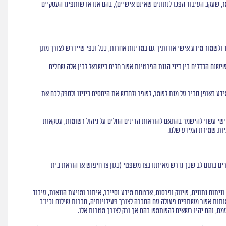
ר, שעקב העיבוד הפכו לנתונים שאינם אישיים), בהם אנו או שותפינו העסקיים
לשמור מידע אישי אודותיך גם במדינות אחרות, ככל וכפי שיידרש לצורך מתן
ישנם הבדלים בין דיני הגנת הפרטיות אשר חלים בישראל לבין אלה שחלים
ע באופן סביר על מנת לשמר, לשפר ולחדש את היחסים בינינו ולספק לכם את
ע אישי עשוי להישמר בהתאם להוראות הדינים החלים על ניהול רשומות, עסקאות
יות שמירת המידע שלנו.
רים בתום לב שכך נדרש מאיתנו בצו משפטי (כגון צו חיפוש או הוראת בית
יתוח נתונים, שיווק ופרסום, אבטחת מידע וסייבר, איתור ומניעת הונאות, עיבוד
מותות אשר משתפים פעולה עם החברה לצורך פעילויותיה, חברות שילוח וכיו"ב
מם, והם יהיו רשאים להשתמש בהם אך ורק לצורך מטרות אלו.