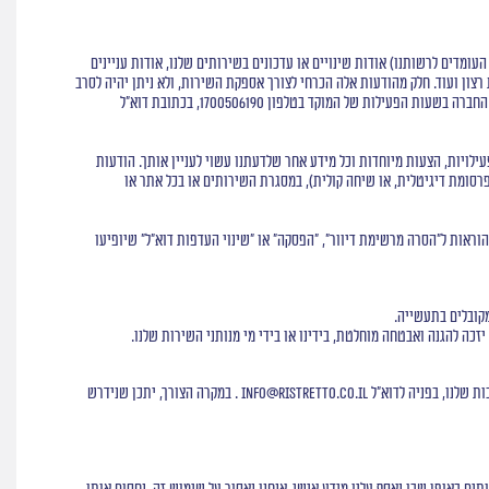
ומדים לרשותנו) אודות שינויים או עדכונים בשירותים שלנו, אודות עניינים
צון ועוד. חלק מהודעות אלה הכרחי לצורך אספקת השירות, ולא ניתן יהיה לסרב
של החברה בשעות הפעילות של המוקד בטלפון
1700506190
, בכתובת דוא"ל
עילויות, הצעות מיוחדות וכל מידע אחר שלדעתנו עשוי לעניין אותך. הודעות
 SMS, דואר או דוא"ל, וואטסאפ, נוטיפיקציה (הודעות פוש), פרסומת דיגיטלית, או שיחה קולית), במסגרת השירותים או בכל אתר או
וראות ל"הסרה מרשימת דיוור", "הפסקה" או "שינוי העדפות דוא"ל" שיופיעו
מקובלים בתעשייה.
יזכה להגנה ואבטחה מוחלטת, בידינו או בידי מי מנותני השירות שלנו.
ת שלנו, בפניה לדוא"ל
info@ristretto.co.il
. במקרה הצורך, יתכן שנידרש