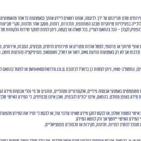
ותים שלנו וצריכתם על ידך. לדוגמה, אנחנו רשאים ליידע אותך (באמצעות כל אחד מהאמצעים הע
זכייה בפעילויות שיווקיות שבהן השתתפת, תזכורות, דוחות, מעקב אחר תלונות, סקרי שביעות ר
ך להפסיק לקבלן – הכל בהתאם לעניין. בכל שאלה או בקשה, ניתן לפנות למוקד שירות הלקוחות 
 אופי שיווקי או פרסומי, למשל אודות מוצרים או שירותים חדשים, מבצעים, הטבות, אירועים, פ
כאמור עשויות להימסר באיזה מהאמצעים העומדים לרשותנו ליצירת קשר (לרבות אך לא רק באמצעות הודעת
 כן בדוא"ל לכתובת
info@ristretto.co.il
או לפעול בהתאם לה
ו משתמשים באמצעי אבטחה פיזיים, אלקטרוניים ומנהליים, ונוהגים על פי נהלי אבטחת מידע ה
 מידע באופן מוחלט. בהתאם, איננו יכולים להבטיח, ואכן איננו מבטיחים, כי המידע האישי שלך 
ישי השמור אצלנו, או לבקש לתקן מידע שאינו עדכני עוד, או לבקש כי נסיר את המידע מהמערכו
 המידע האישי ייחשף אך ורק לנושא המידע.
שנוכל להשיב לפניות, תלונות, חקירות או סכסוכים פוטנציאליים.