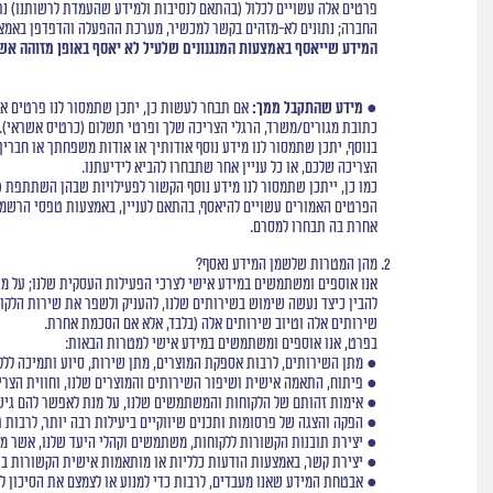
החברה; נתונים לא-מזהים בקשר למכשיר, מערכת ההפעלה והדפדפן באמצעו
המידע שייאסף באמצעות המנגנונים שלעיל לא יאסף באופן מזוהה אש
● מידע שהתקבל ממך:
אם תבחר לעשות כן, יתכן שתמסור לנו פרטים אישי
כתובת מגורים/משרד, הרגלי הצריכה שלך ופרטי תשלום (כרטיס אשראי).
בנוסף, יתכן שתמסור לנו מידע נוסף אודותיך או אודות משפחתך או חבריך
הצריכה שלכם, או כל עניין אחר שתבחרו להביא לידיעתנו.
כמו כן, ייתכן שתמסור לנו מידע נוסף הקשור לפעילויות שבהן השתתפת (כג
הפרטים האמורים עשויים להיאסף, בהתאם לעניין, באמצעות טפסי הרשמה
אחרת בה תבחרו למסרם.
מהן המטרות שלשמן המידע נאסף?
אנו אוספים ומשתמשים במידע אישי לצרכי הפעילות העסקית שלנו; על מנת
להבין כיצד נעשה שימוש בשירותים שלנו, להעניק ולשפר את שירות הלקוחו
שירותים אלה וטיוב שירותים אלה (בלבד, אלא אם הסכמת אחרת.
בפרט, אנו אוספים ומשתמשים במידע אישי למטרות הבאות:
● מתן השירותים, לרבות אספקת המוצרים, מתן שירות, סיוע ותמיכה לל
● פיתוח, התאמה אישית ושיפור השירותים והמוצרים שלנו, וחווית הצריכ
● אימות זהותם של הלקוחות והמשתמשים שלנו, על מנת לאפשר להם גישה
● הפקה והצגה של פרסומות ותכנים שיווקיים ביעילות רבה יותר, לרבות 
● יצירת תובנות הקשורות ללקוחות, משתמשים וקהלי היעד שלנו, אשר מא
● יצירת קשר, באמצעות הודעות כלליות או מותאמות אישית הקשורות בשירו
● אבטחת המידע שאנו מעבדים, לרבות כדי למנוע או לצמצם את הסיכון לה