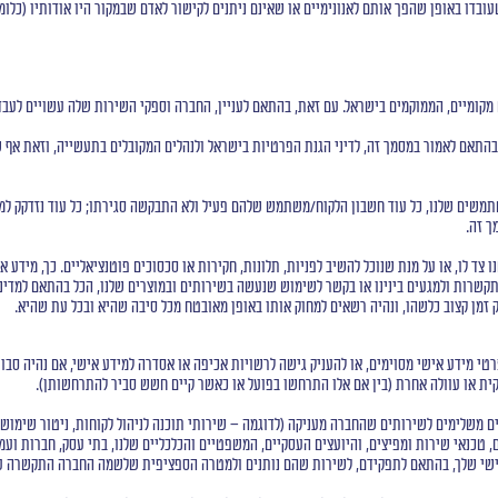
עובדו באופן שהפך אותם לאנונימיים או שאינם ניתנים לקישור לאדם שבמקור היו אודותיו (כלומ
ומיים, הממוקמים בישראל. עם זאת, בהתאם לעניין, החברה וספקי השירות שלה עשויים לעבד ו
בהתאם לאמור במסמך זה, לדיני הגנת הפרטיות בישראל ולנהלים המקובלים בתעשייה, וזאת אף ש
משים שלנו, כל עוד חשבון הלקוח/משתמש שלהם פעיל ולא התבקשה סגירתו; כל עוד נזדקק למיד
ך זה.
ו צד לו, או על מנת שנוכל להשיב לפניות, תלונות, חקירות או סכסוכים פוטנציאליים. כך, מיד
תקשרות ולמגעים בינינו או בקשר לשימוש שנעשה בשירותים ובמוצרים שלנו, הכל בהתאם למדינ
ק זמן קצוב כלשהו, ונהיה רשאים למחוק אותו באופן מאובטח מכל סיבה שהיא ובכל עת שהיא.
רטי מידע אישי מסוימים, או להעניק גישה לרשויות אכיפה או אסדרה למידע אישי, אם נהיה סבו
קית או עוולה אחרת (בין אם אלו התרחשו בפועל או כאשר קיים חשש סביר להתרחשותן).
 משלימים לשירותים שהחברה מעניקה (לדוגמה – שירותי תוכנה לניהול לקוחות, ניטור שימוש ונ
ם, טכנאי שירות ומפיצים, והיועצים העסקיים, המשפטיים והכלכליים שלנו, בתי עסק, חברות וע
 האישי שלך, בהתאם לתפקידם, לשירות שהם נותנים ולמטרה הספציפית שלשמה החברה התקשרה ע