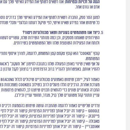
הגנה על זכויות ובטיחות
: אנו רשאים לשתף את המידע האישי שלך עם אחר
אדם או גורם אחר.
למען הסר ספק, החברה רשאית לשתף את המידע האישי שלך בדרכים נוספות,
כל שימוש אחר במידע שאינו אישי, לפי שיקול דעתנו הבלעדי ומבלי שנזדקק
כיצד אנו משתמשים בעוגיות ושאר טכנולוגיות ניטור?
ולנתח את הפעילות השוטפת שלנו ושל המשתמשים בשירותים.
המשתמש.
להסיר אותם. באפשרותך להגדיר ברוב הדפדפנים כי ברצונך לקבל עדכון בגין כל קובץ Cookie, או כי קבצים אלה ייחסמו באו
החברה ובאתרים שונים כדי להתאים תכנים שיוצגו לך, להתאים פרסומות שי
עניין ונתוני קהל משוערים שלך (גיל, מגדר, תחומי עניין וכיו"ב).
צדדים שלישיים כאמור לדוגמה שהחברה עושה שימוש בהטמעת רכיבים ש
Google –
קישור
זה יוביל אותך למדיניות הפרטיות;
קישור
זה יוביל לדף
פייסבוק –
קישור
זה יוביל אותך למדיניות הפרטיות;
קישור
זה יוביל לדף 
טאבולה –
קישור
זה יוביל אותך למדיניות הפרטיות;
קישור
זה יוביל לדף 
אאוטבריין –
קישור
זה יוביל אותך למדיניות הפרטיות;
קישור
זה יוביל ל