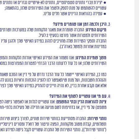
● יצירת צברי נתונים סטטיסטיים, נתונים לא-אישיים נגזרים או נתונים ש
עשויים להשתמש על מנת לספק ולשפר את השירותים שלנו, בהתאמה;
● עמידה בהוראות הדינים אשר חלים עלינו.
היכן ולכמה זמן אנו שומרים מידע?
מיקום המידע
: החברה שומרת את מאגר הלקוחות שלה במערכות ושרתים מק
השירותים ולמטרות אשר פורטו בסעיף 2 לעיל.
החברה וספקי השירות שלה מחויבים לנהוג במידע האישי שלך ולהגן עליו 
במדינות אחרות (למשל בארה"ב).
משך שמירת המידע:
אנו נשמור את המידע האישי אודות הלקוחות והמשת
השירותים שלנו; או כל עוד לדעתנו הדבר הכרחי למטרות המפורטות במסמ
כמו כן, המידע האישי יישמר כל עוד הדבר נדרש על פי דין או הסכם שאנחנ
והנהלת חשבונות, ועל מנת שיתאפשר לנו להציג הוכחות וראיות בנוגע לה
אלא אם נקבע אחרת בדין, לא נהיה חייבים להחזיק במידע האישי שלך לפר
עם מי אנו עשויים לשתף את המידע?
ציות להוראות הדין ובתי המשפט
: אנו עשויים לגלות או לאפשר גישה לפ
משפט) על פי דין, או בדחיפות לשם מניעה או חדילה של פעילות בלתי-חו
נותני שירות:
החברה מסתייעת בנותני שירות שונים, לצורך ביצוע שירותים
תשלומים, קבלת משוב מלקוחות, הפצה וניטור של דוא"ל ומסרים דיגיטליי
("נותני שירות")). נותני השירות של החברה עשויים לקבל גישה למידע