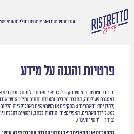
עגבניות
פסטות ואורז
קמחים ותבלינים
אנטיפסטי
עמוד הבית
/
פרטיות והגנה על מידע
פרטיות והגנה על מידע
חברת רסטרטו יבוא ושיווק בע"מ היא יבואנית של מותגי מזון בינלאומיים כגון: E CECCO ORTIZ
(להלן יחד: "האתרים"); מתקינים או משתמשים באפליקציית הלקוחו
(ביחד – "השירותים").
במסמך זה אנו מתארים כיצד ומדוע החברה מעבדת מידע אישי, 