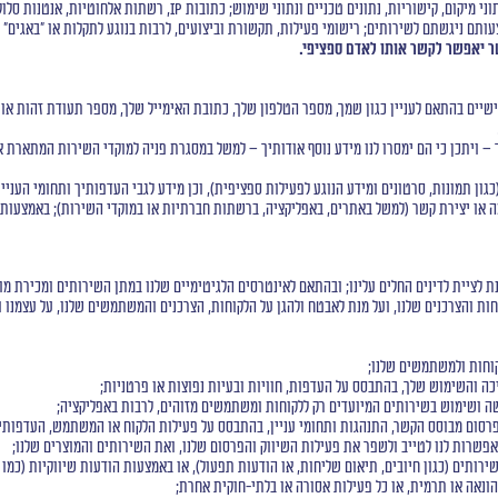
תם ניגשתם לשירותים; רישומי פעילות, תקשורת וביצועים, לרבות בנוגע לתקלות או "באגים"
ר יאפשר לקשר אותו לאדם ספציפי.
ים בהתאם לעניין כגון שמך, מספר הטלפון שלך, כתובת האימייל שלך, מספר תעודת זהות או דרכו
 – ויתכן כי הם ימסרו לנו מידע נוסף אודותיך – למשל במסגרת פניה למוקדי השירות המתארת א
ון תמונות, סרטונים ומידע הנוגע לפעילות ספציפית), וכן מידע לגבי העדפותיך ותחומי העניין
 או יצירת קשר (למשל באתרים, באפליקציה, ברשתות חברתיות או במוקדי השירות); באמצעות
 לציית לדינים החלים עלינו; ובהתאם לאינטרסים הלגיטימיים שלנו במתן השירותים ומכירת מ
ת והצרכנים שלנו, ועל מנת לאבטח ולהגן על הלקוחות, הצרכנים והמשתמשים שלנו, על עצמנו וע
קוחות ולמשתמשים שלנו;
ה והשימוש שלך, בהתבסס על העדפות, חוויות ובעיות נפוצות או פרטניות;
 ושימוש בשירותים המיועדים רק ללקוחות ומשתמשים מזוהים, לרבות באפליקציה;
פרסום מבוסס הקשר, התנהגות ותחומי עניין, בהתבסס על פעילות הלקוח או המשתמש, העדפותיו,
פשרות לנו לטייב ולשפר את פעילות השיווק והפרסום שלנו, ואת השירותים והמוצרים שלנו;
תים (כגון חיובים, תיאום שליחות, או הודעות תפעול), או באמצעות הודעות שיווקיות (כמו ניו
ונאה או תרמית, או כל פעילות אסורה או בלתי-חוקית אחרת;