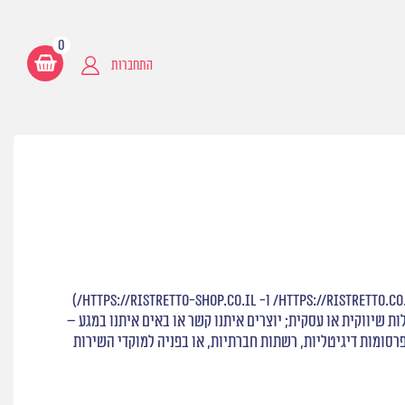
0
התחברות
במסגרת פעילותה, החברה מקבלת ומעבדת נתונים ומידע אישי אודותיכם – למשל כאשר אתם מבקרים באתרי האינטרנט של החברה (בכתובות: https://ristretto.co.il/ ו- https://ristretto-shop.co.il/)
 שיווקית או עסקית; יוצרים איתנו קשר או באים איתנו במגע –
דרך האתרים, האפליקציה, הודעות בכתב, נרשמים לקבלת ניוזלטרים, הורדת חוברות מתכונים, קורסים דיגיטליים, אירועים, סריקת קוד QR, פרסומות דיגיטליות, רשתות חברתיות, או בפניה למוקדי השירות