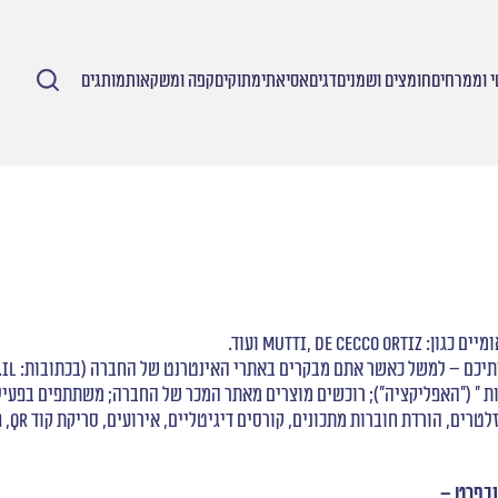
 וממרחים
חומצים ושמנים
דגים
אסיאתי
מתוקים
קפה ומשקאות
מותגים
MUTTI, D ועוד.
ת " ("האפליקציה"); רוכשים מוצרים מאתר המכר של החברה; משתתפים בפעילות
למשל 
ובפרט –