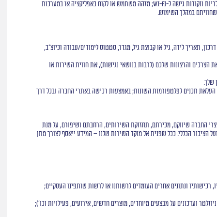
פרטים אלה עשויים לכלול (בהתאם לנסיבות ולמידע שהעמדת לרשותנו) נתוני מיקום, קישוריות, נתונים טכניים ונתוני שימוש; כתובות IP, רשתות אלחוטיות, אנטנות סלולריות ונקודות גישה ל-Wi-Fi; מזהה משתמש או לקוח באפליקציה או במערכות
 שחוויתם במהלך השימוש.
ן, תאריך לידה, גיל או קבוצת גיל, מגדר, סטטוס לימודים/עבודה וכיוצ"ב,
ת הצרכים והרצונות שלכם (לרבות בנושאי נגישות), את חווית השירות או
 שלך.
 העלאת תכנים לפלטפורמות השונות; באמצעות רכישה באתרי החברה ובכל דרך
וצרי החברה שיווקם, מכירתם, תחזוקת השירותים, הרחבתם ושיפורם, על מנת
ל הציבור הכללי. ככל שפנית אל מוקד השירות שלנו – המידע ייאסף לצורך מתן
 רכישותיו ונתונים אחרים העומדים לרשותנו או לרשות שותפינו העסקיים;
זלטר ועדכונים על מבצעים מיוחדים, מוצרים חדשים, אירועים, פעילויות וכו');