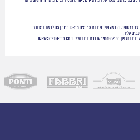
דים. אם נגלה שילד עושה שימוש בשירותים באופן שבו נאסף עליו מידע אישי, אנחנו נאסור על שימוש זה, נחסום אותו
עדכונים ותיקונים: אנו רשאים לעדכן ולתקן את האמור במסמך זה מעת לעת על ידי פרסום גרסה מתוקנת במסגרת השירותים שלנו. הגרסה המתוקנת תיכנס לתוקף החל ממועד פרסומה. הודעה מוקדמת בת 10 ימים מראש תינתן אם לדעתנו מדובר
מים עליך.
ילות בטלפון
1700506190
או בכתובת דוא"ל
info@ristretto.co.il
.