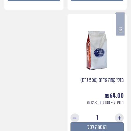
Effe
קפה
זהב
אורגני
פולי קפה אדום (500 גרם)
₪
64.00
מחיר ל - 100 גרם: 12.8 ₪
כמות
של
הוספה לסל
פולי