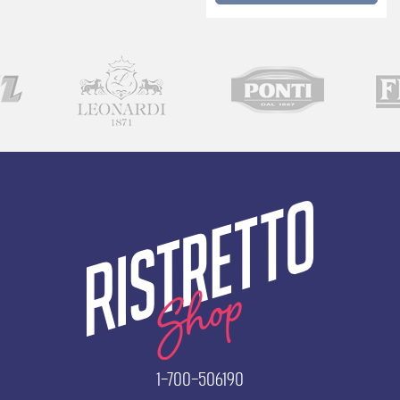
קפה
אדום
(500
גרם)
1-700-506190