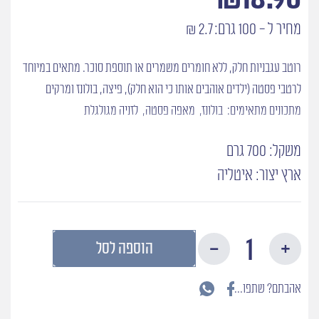
מחיר ל - 100 גרם: 2.7 ₪
רוטב עגבניות חלק, ללא חומרים משמרים או תוספת סוכר. מתאים במיוחד
לרטבי פסטה (ילדים אוהבים אותו כי הוא חלק), פיצה, בולונז ומרקים
מתכונים מתאימים: בולונז, מאפה פסטה, לזניה מגולגלת
משקל: 700 גרם
ארץ יצור: איטליה
כמות
הוספה לסל
של
מחית
עגבניות
אהבתם? שתפו...
חלקה
Passata