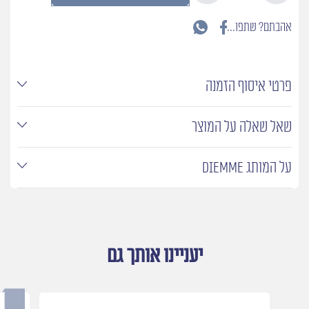
תערובת
פולי
אהבתם? שתפו...
קפה
כחול
(1
ק״ג)
פרטי איסוף הזמנה
שאל שאלה על המוצר
על המותג DIEMME
יעניינו אותך גם