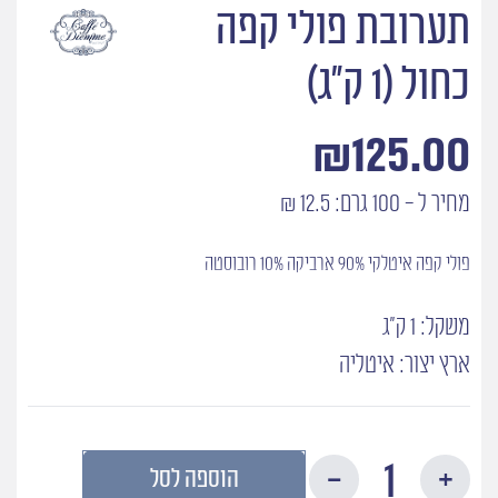
תערובת פולי קפה
כחול (1 ק״ג)
₪
125.00
מחיר ל - 100 גרם: 12.5 ₪
פולי קפה איטלקי 90% ארביקה 10% רובוסטה
משקל: 1 ק"ג
ארץ יצור: איטליה
כמות
הוספה לסל
של