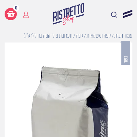
0
עמוד הבית
/
קפה ומשקאות
/
קפה
/ תערובת פולי קפה כחול (1 ק״ג)