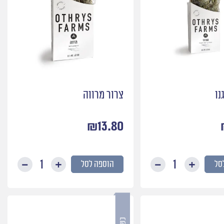
נו
צרור מרווה
₪
13.80
סל
הוספה לסל
כמות
כמות
של
של
צרור
צרור
אורגנו
מרווה