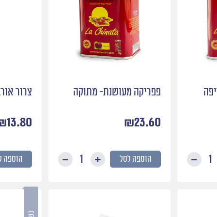
יפה
פפריקה מעושנת- מתוקה
צרור אורג
₪
13.80
₪
23.60
הוספה לסל
הוספה ל
כמות
כמות
של
של
פפריקה
פפריקה
מעושנת-
מעושנת-
חריפה
מתוקה