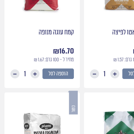
טו לפיצה
קמח עוגה מנופה
₪
16.70
מחיר ל - 100 גרם: 1.67 ₪
סל
הוספה לסל
כמות
כמות
של
של
קמח
קמח
מוגאטו
עוגה
לפיצה
מנופה