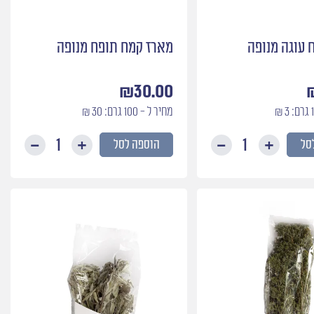
 עוגה מנופה
מארז קמח תופח מנופה
₪
30.00
מחיר ל - 100 גרם: 30 ₪
סל
הוספה לסל
כמות
כמות
של
של
מארז
מארז
קמח
קמח
עוגה
תופח
מנופה
מנופה