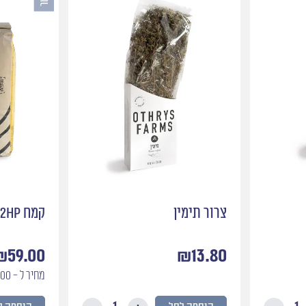
צרור תימין
קמח 0102hp
₪
59.00
₪
13.80
מחיר ל - 100 גרם: 2.36 ₪