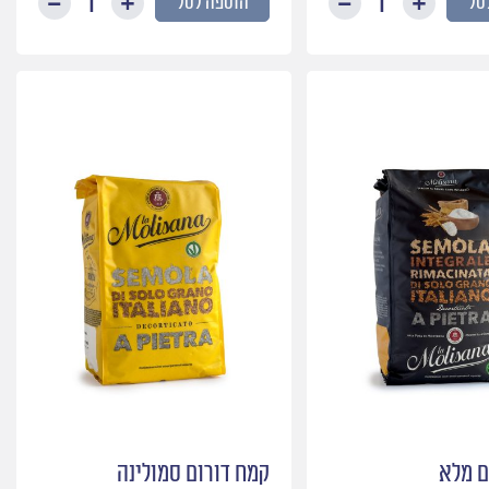
סל
הוספה לסל
כמות
כמות
של
של
קמח
קמח
5078
0102hp
ם מלא
קמח דורום סמולינה