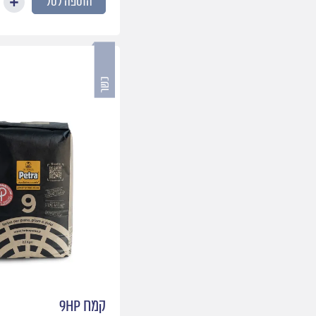
הוספה לסל
קמח 9hp