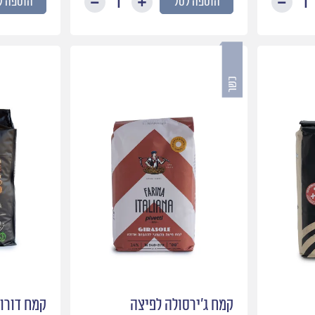
הוספה לסל
הוספה ל
כמות
כמות
של
של
צרור
צרור
רוזמרין
תימין
קמח ג׳ירסולה לפיצה
קמח דורו