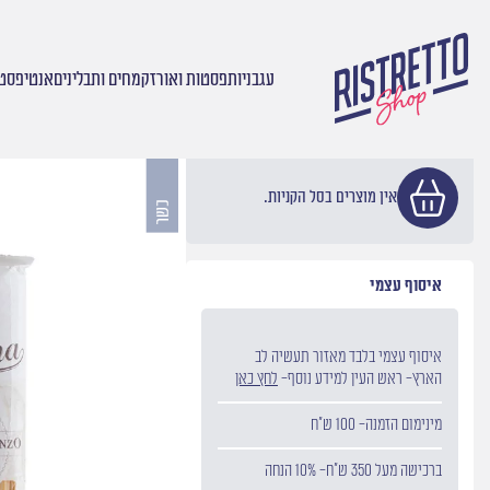
עגבניות
פסטות ואורז
קמחים ותבלינים
אנטיפסטי
עמוד הבית
/
פסטות ואורז
/
פסטות קלאסיות
/ ספגטי קוואדרטו
אין מוצרים בסל הקניות.
איסוף עצמי
איסוף עצמי בלבד מאזור תעשיה לב
הארץ- ראש העין למידע נוסף-
לחץ כאן
מינימום הזמנה- 100 ש״ח
ברכישה מעל 350 ש״ח- 10% הנחה