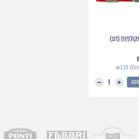
קולפות (זוג)
Add
עגבניות
מקולפות
(זוג)
Pelati
quantity