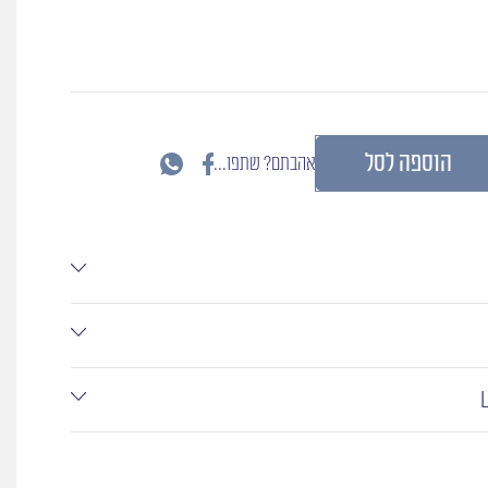
ת
הוספה לסל
אהבתם? שתפו...
טי
דרטו