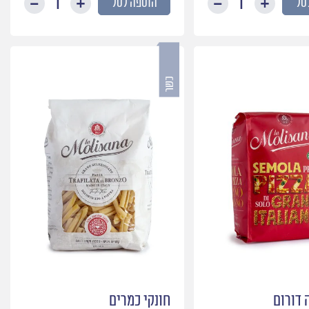
סל
הוספה לסל
כמות
כמות
של
של
פרפלה
קונכיות
ניוקי
 דורום
חונקי כמרים