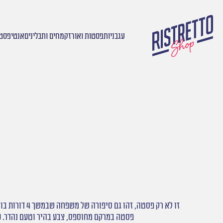
עגבניות
פסטות ואורז
קמחים ותבלינים
אנטיפסטי
עמוד הבית
/
מותגים
/ LA MOLISANA
זו לא רק פסטה, זהו גם סיפורה של משפחה שבמשך 4 דורות בוחרת וטוחנת רק את חיטת הדורום המשובחת ביותר וזהו סיפורה של האדמה, שהיא המקום האידיאלי לגידול החיטה, לייצור פסטה ייחודית זו.
פסטה במרקם מחוספס, צבע בהיר וטעם נהדר. 