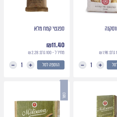
וסקנה
ספגטי קמח מלא
₪
11.40
מחיר ל - 100 גרם: 2.28 ₪
סל
הוספה לסל
כמות
כמות
של
של
פנצ׳טה
ספגטי
טוסקנה
קמח
מלא