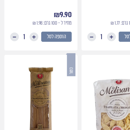
₪
9.90
מחיר ל - 100 גרם: 1.98 ₪
סל
הוספה לסל
כמות
כמות
של
של
קמח
חונקי
פיצה
כמרים
דורום