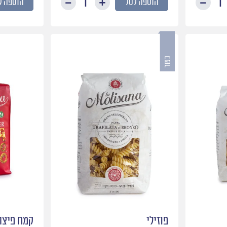
הוספה לסל
הוספה ל
כמות
כמות
של
של
מזי
פנה
ריגטוני
פוזילי
קמח פיצה