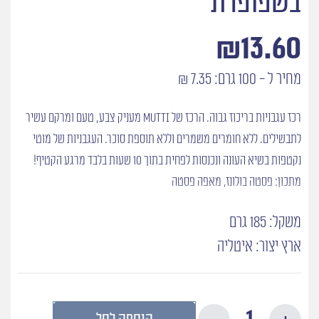
בשפופרת
₪
13.60
מחיר ל - 100 גרם: 7.35 ₪
רכז עגבניות בריכוז גבוה. הרכז של MUTTI מעניק צבע, טעם ומרקם עשיר
לתבשילים. ללא חומרים משמרים וללא תוספת סוכר. העגבניות של מוטי
נקטפות בשיא העונה ונכנסות לפחית בתוך 10 שעות בלבד מרגע הקטיף!
מתכון: פסטה בולונז, מאפה פסטה
משקל: 185 גרם
ארץ יצור: איטליה
כמות