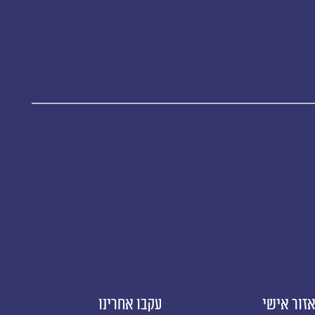
זור אישי
עקבו אחרינו