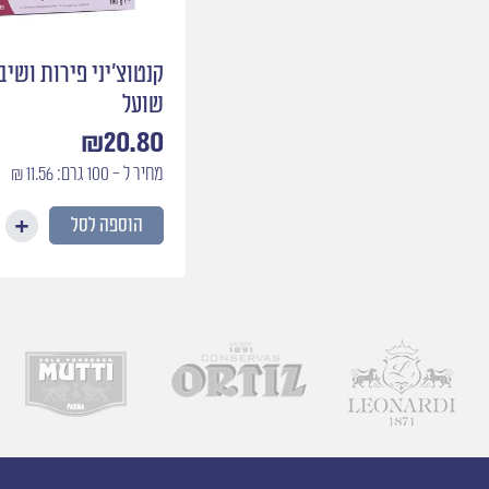
קנטוצ׳יני פירות ושיב
שועל
₪
20.80
מחיר ל - 100 גרם: 11.56 ₪
הוספה לסל