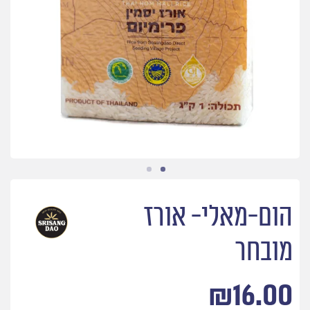
הום-מאלי- אורז
מובחר
₪
16.00