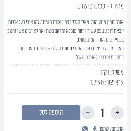
מחיר ל - 100 גרם: 1.6 ₪
אורז יסמין מסוג הומ-מאלי הגדל בצפון מזרח תאילנד. זהו אורז בעל איכות
יוצאת דופן, טעם עשיר, ניחוח מופלא ומרקם בשרני אך לא דביק אשר נחשב
בעיניי רבים לאורז הטוב בעולם!
האורז זכה 7 פעמים בפרס האורז הטוב בעולם ב- 15 שנים האחרונות
בתחרות אורז בינלאומית (IWR)..
האורז מתאים למגוון גדול מאוד של שימושים- תוספת למנות אסיאתיות,
משקל: 1 ק"ג
מוקפץ, ממולאים ועוד.
ארץ יצור: תאילנד
כמות
הוספה לסל
של
הום-מאלי-
אורז
אהבתם? שתפו...
מובחר