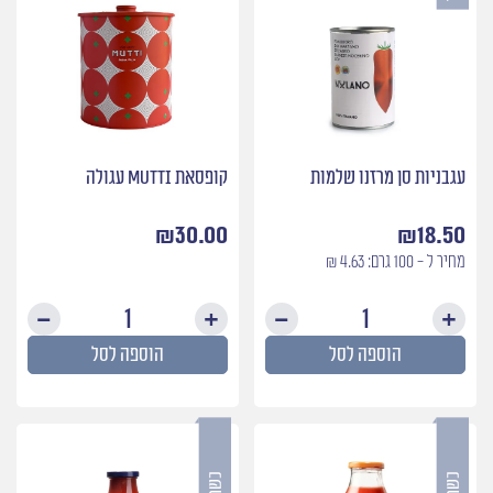
עגבניות סן מרזנו שלמות
קופסאת Mutti עגולה
₪
30.00
₪
18.50
מחיר ל - 100 גרם: 4.63 ₪
כמות
כמות
של
של
הוספה לסל
הוספה לסל
עגבניות
קופסא
סן
Mutti
מרזנו
עגולה
שלמות